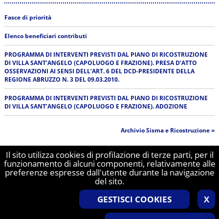
Fasce di priorità
Elenco beneficiari contributi
PROGRAMMA DI INTERVENTI PREVISTI DAL PIANO DI RICOSTRUZIONE
DI VILLA SANT’ANGELO (CAPOLUOGO E FRAZIONE). PRESA D’ATTO
OSSERVAZIONI AI SENSI DELL’ART. 6 DEL DCD-PRESIDENTE DELLA
REGIONE ABRUZZO N. 3 DEL 09.03.2010.
PROGRAMMA DI INTERVENTI PREVISTI DAL PIANO DI RICOSTRUZIONE
DI VILLA SANT’ANGELO (CAPOLUOGO E FRAZIONE). ADOZIONE
Archivio Sisma e Ricostruzione »
Il sito utilizza cookies di profilazione di terze parti, per il
COMUNE DI VILLA SANT'ANGELO, Piazza
funzionamento di alcuni componenti, relativamente alle
Monumento 10 - 67020 Villa Sant'Angelo (AQ)
preferenze espresse dall'utente durante la navigazione
Codice Fiscale 80002590661 P Iva 00190050666
del sito.
Telefono nï¿½ 0862.810969 - Fax nï¿½ 0862.020537
Mail
vsangelo@tiscali.it
- PEC
GESTISCI COOKIES
X
comunevillasantangelo@pec.it
-
Note legali
-
Privacy
-
Cookie Policy