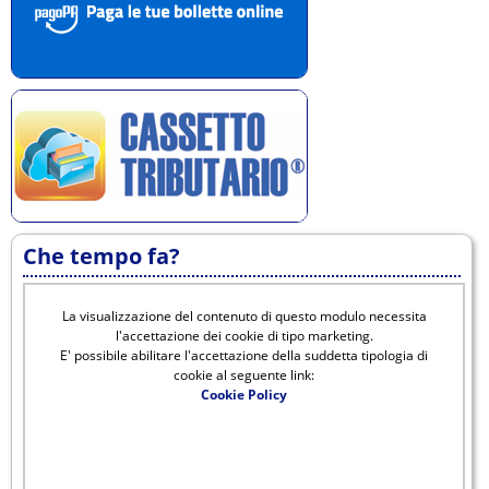
Che tempo fa?
La visualizzazione del contenuto di questo modulo necessita
l'accettazione dei cookie di tipo marketing.
E' possibile abilitare l'accettazione della suddetta tipologia di
cookie al seguente link:
Cookie Policy