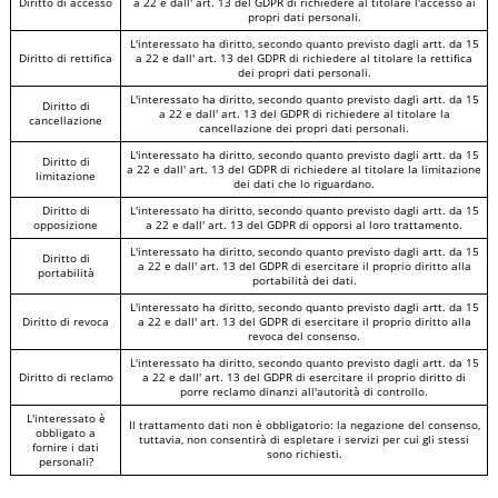
Diritto di accesso
a 22 e dall' art. 13 del GDPR di richiedere al titolare l'accesso ai
propri dati personali.
L'interessato ha diritto, secondo quanto previsto dagli artt. da 15
Diritto di rettifica
a 22 e dall' art. 13 del GDPR di richiedere al titolare la rettifica
dei propri dati personali.
L'interessato ha diritto, secondo quanto previsto dagli artt. da 15
Diritto di
a 22 e dall' art. 13 del GDPR di richiedere al titolare la
cancellazione
cancellazione dei propri dati personali.
L'interessato ha diritto, secondo quanto previsto dagli artt. da 15
Diritto di
a 22 e dall' art. 13 del GDPR di richiedere al titolare la limitazione
limitazione
dei dati che lo riguardano.
Diritto di
L'interessato ha diritto, secondo quanto previsto dagli artt. da 15
opposizione
a 22 e dall' art. 13 del GDPR di opporsi al loro trattamento.
L'interessato ha diritto, secondo quanto previsto dagli artt. da 15
Diritto di
a 22 e dall' art. 13 del GDPR di esercitare il proprio diritto alla
portabilità
portabilità dei dati.
L'interessato ha diritto, secondo quanto previsto dagli artt. da 15
Diritto di revoca
a 22 e dall' art. 13 del GDPR di esercitare il proprio diritto alla
revoca del consenso.
L'interessato ha diritto, secondo quanto previsto dagli artt. da 15
Diritto di reclamo
a 22 e dall' art. 13 del GDPR di esercitare il proprio diritto di
porre reclamo dinanzi all'autorità di controllo.
L'interessato è
Il trattamento dati non è obbligatorio: la negazione del consenso,
obbligato a
tuttavia, non consentirà di espletare i servizi per cui gli stessi
fornire i dati
sono richiesti.
personali?