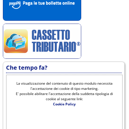
Che tempo fa?
La visualizzazione del contenuto di questo modulo necessita
l'accettazione dei cookie di tipo marketing.
E' possibile abilitare l'accettazione della suddetta tipologia di
cookie al seguente link:
Cookie Policy