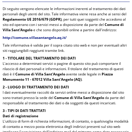
Di seguito vengono elencate le informazioni inerenti al trattamento dei dati
personali degli utenti del sito. Tale informativa viene resa anche ai sensi del
Regolamento UE 2016/679 (GDPR)
, per tutti quei soggetti che accedono al
sito ed operano con i servizi messi a disposizione da parte del
Comune di
Villa Sant'Angelo
e che sono disponibili online a partire dall'indirizzo:
http://comune.villasantangelo.aq.it/
Tale informativa è valida per il sopra citato sito web e non per eventuali altri
siti raggiungibili raggiunti tramite link.
1 - TITOLARE DEL TRATTAMENTO DEI DATI
L'accesso a determinati servizi o pagine di questo sito può comportare il
rilascio di dati personali e informazioni. Il titolare del trattamento di questi
dati è il
Comune di Villa Sant'Angelo
avente sede legale in
Piazza
Monumento 11 - 67012 Villa Sant'Angelo (AQ)
.
2 - LUOGO DI TRATTAMENTO DEI DATI
I dati eventualmente raccolti da servizi online messi a disposizione dal sito
sono trattati presso la sede del
Comune di Villa Sant'Angelo
da parte del
responsabile al trattamento dei dati o da soggetti da questi incaricati.
3 - TIPI DI DATI TRATTATI
Dati di registrazione
L'utilizzo di form di richiesta informazioni, di contatto, o qualsivoglia modalità
di contatto a mezzo posta elettronica degli indirizzi presenti sul sito web
implicano l'acquisizione dell'indirizzo mail del mittente come dato necessario