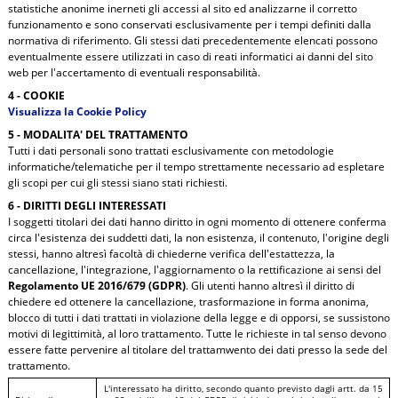
statistiche anonime inerneti gli accessi al sito ed analizzarne il corretto
funzionamento e sono conservati esclusivamente per i tempi definiti dalla
normativa di riferimento. Gli stessi dati precedentemente elencati possono
eventualmente essere utilizzati in caso di reati informatici ai danni del sito
web per l'accertamento di eventuali responsabilità.
4 - COOKIE
Visualizza la Cookie Policy
5 - MODALITA' DEL TRATTAMENTO
Tutti i dati personali sono trattati esclusivamente con metodologie
informatiche/telematiche per il tempo strettamente necessario ad espletare
gli scopi per cui gli stessi siano stati richiesti.
6 - DIRITTI DEGLI INTERESSATI
I soggetti titolari dei dati hanno diritto in ogni momento di ottenere conferma
circa l'esistenza dei suddetti dati, la non esistenza, il contenuto, l'origine degli
stessi, hanno altresì facoltà di chiederne verifica dell'estattezza, la
cancellazione, l'integrazione, l'aggiornamento o la rettificazione ai sensi del
Regolamento UE 2016/679 (GDPR)
. Gli utenti hanno altresì il diritto di
chiedere ed ottenere la cancellazione, trasformazione in forma anonima,
blocco di tutti i dati trattati in violazione della legge e di opporsi, se sussistono
motivi di legittimità, al loro trattamento. Tutte le richieste in tal senso devono
essere fatte pervenire al titolare del trattamwento dei dati presso la sede del
trattamento.
L'interessato ha diritto, secondo quanto previsto dagli artt. da 15