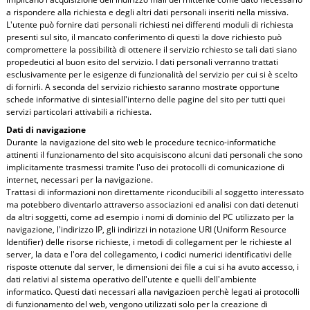
a rispondere alla richiesta e degli altri dati personali inseriti nella missiva.
L'utente può fornire dati personali richiesti nei differenti moduli di richiesta
presenti sul sito, il mancato conferimento di questi la dove richiesto può
compromettere la possibilità di ottenere il servizio rchiesto se tali dati siano
propedeutici al buon esito del servizio. I dati personali verranno trattati
esclusivamente per le esigenze di funzionalità del servizio per cui si è scelto
di fornirli. A seconda del servizio richiesto saranno mostrate opportune
schede informative di sintesiall'interno delle pagine del sito per tutti quei
servizi particolari attivabili a richiesta.
Dati di navigazione
Durante la navigazione del sito web le procedure tecnico-informatiche
attinenti il funzionamento del sito acquisiscono alcuni dati personali che sono
implicitamente trasmessi tramite l'uso dei protocolli di comunicazione di
internet, necessari per la navigazione.
Trattasi di informazioni non direttamente riconducibili al soggetto interessato
ma potebbero diventarlo attraverso associazioni ed analisi con dati detenuti
da altri soggetti, come ad esempio i nomi di dominio del PC utilizzato per la
navigazione, l'indirizzo IP, gli indirizzi in notazione URI (Uniform Resource
Identifier) delle risorse richieste, i metodi di collegament per le richieste al
server, la data e l'ora del collegamento, i codici numerici identificativi delle
risposte ottenute dal server, le dimensioni dei file a cui si ha avuto accesso, i
dati relativi al sistema operativo dell'utente e quelli dell'ambiente
informatico. Questi dati necessari alla navigazioen perchè legati ai protocolli
di funzionamento del web, vengono utilizzati solo per la creazione di